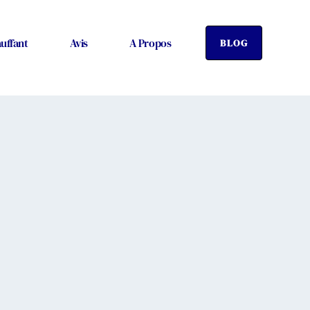
uffant
Avis
A Propos
BLOG