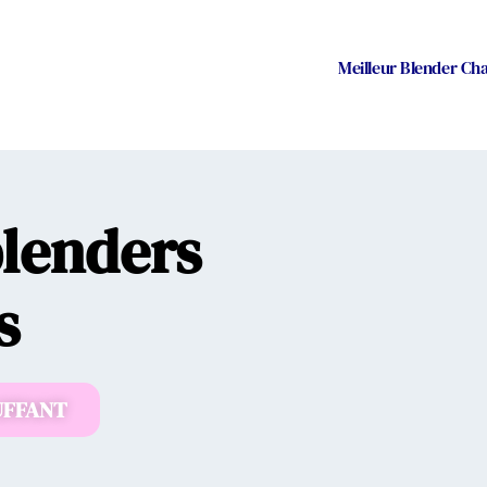
Meilleur Blender Cha
blenders
s
UFFANT